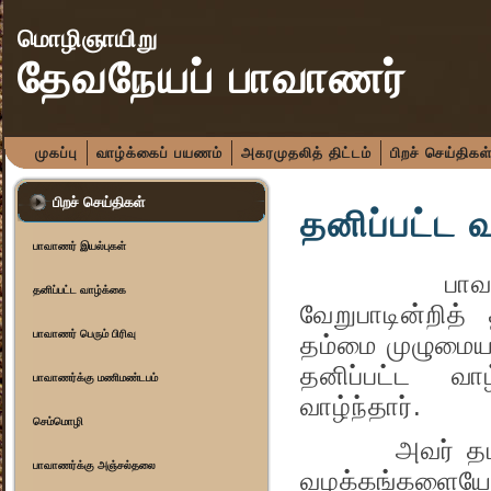
மொழிஞாயிறு
தேவநேயப் பாவாணர்
முகப்பு
வாழ்க்கைப் பயணம்
அகரமுதலித் திட்டம்
பிறச் செய்திகள
பிறச் செய்திகள்
தனிப்பட்ட 
பாவாணர் இயல்புகள்
பாவாணர் ப
தனிப்பட்ட வாழ்க்கை
வேறுபாடின்றித்
பாவாணர் பெரும் பிரிவு
தம்மை முழுமையா
தனிப்பட்ட வா
பாவாணர்க்கு மணிமண்டபம்
வாழ்ந்தார்.
செம்மொழி
அவர் தமது கு
பாவாணர்க்கு அஞ்சல்தலை
வழக்கங்களையே