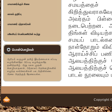
சமயத்தைச் ச
பாவாணர்க்குச் சிலை
கிறித்துவராக
காலக் குறிப்பு
அவர்தம் பிள்
நடைபெற்றன. அவ
பாவாணர் பற்றாளர்கள்
திங்கள் விடியற
மலேசியப் பெண்மணியின் கூற்று
சமயப் பாடல்கள
நாள்தோறும் விவ
பொன்மொழிகள்
ஆராய்ச்சிப் ப
ஆலயத்திற்குச் 
ஆரியர் வருமுன் தமிழ் இயற்கையாக எப்படி
வழங்கினதோ அப்படி வழங்குவதே
தனித்தமிழ். அது உலக முதன்
ஆலயத்திற்குச் ச
மொழியாதலால், பிற்காலப் பிறமொழிகளில்
எழுந்த வல்லொலிகள் பல அதிலில்லை.
பாடல் நூலையும் 
அவை அதற்குத் தேவையல்ல.
Copyright ©