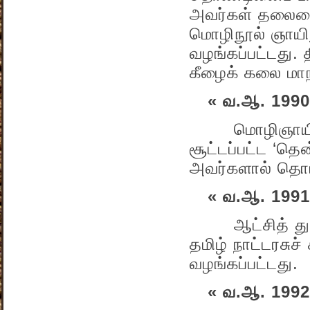
அவர்கள் தலைமையி
மொழிநூல் ஞாயிறு’
வழங்கப்பட்டது. 
கீழைக் கலை மாநா
« வ.ஆ. 1990
மொழிஞாயிறு த
சூட்டப்பட்ட ‘தெ
அவர்களால் தொடங
« வ.ஆ. 1991
ஆட்சித் துறைக்
தமிழ் நாட்டரசுச் 
வழங்கப்பட்டது.
« வ.ஆ. 1992