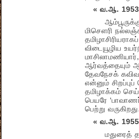
« வ.ஆ. 1953
ஆம்பூருக்குச்
மிசௌரி நல்லஞ்சல
தமிழாசிரியராகப
விடையூழிய உயர்ந
மாசிலாமணியார்,
ஆர்வத்தையும் ஆ
தேவநேசக் கவிவாண
என்னும் சிறப்ப
தமிழாக்கம் செய்
பெயரே ‘பாவாணர்
பெற்று வருகிறது
« வ.ஆ. 1955
மதுரைத் தமிழ்ச