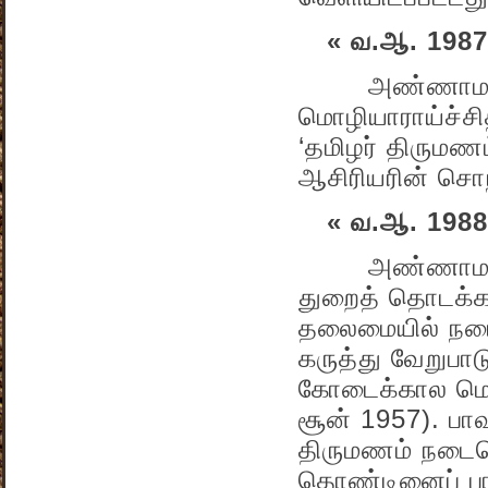
« வ.ஆ. 1987
அண்ணாமலைப் 
மொழியாராய்ச்சி
‘தமிழர் திருமணம
ஆசிரியரின் சொந
« வ.ஆ. 1988
அண்ணாமலைப் 
துறைத் தொடக்கக்
தலைமையில் நடைப
கருத்து வேறுபா
கோடைக்கால மொழி
சூன் 1957). பாவ
திருமணம் நடைபெ
தொண்டினைப் பார