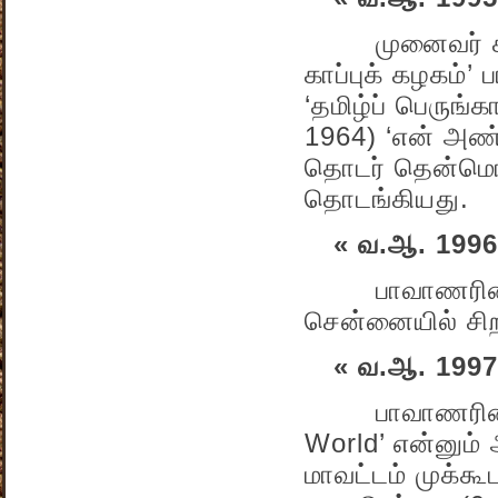
முனைவர் சி. 
காப்புக் கழகம்’
‘தமிழ்ப் பெருங்க
1964) ‘என் அண்
தொடர் தென்மொழி
தொடங்கியது.
« வ.ஆ. 1996
பாவாணரின் தவப
சென்னையில் சிற
« வ.ஆ. 1997
பாவாணரின் ‘T
World’ என்னும் 
மாவட்டம் முக்க