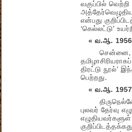
வகுப்பில் வெற்ற
அத்தேர்வெழுதிய
என்பது குறிப்பி
‘கெல்லட்டு’ உயர
« வ.ஆ. 1956
சென்னை, கிறித
தமிழாசிரியராகப்
திரட்டு நூல்’ இ
பெற்றது.
« வ.ஆ. 1957
திருநெல்வேலித
புலவர் தேர்வு எ
எழுதியவர்களுள்
குறிப்பிடத்தக்