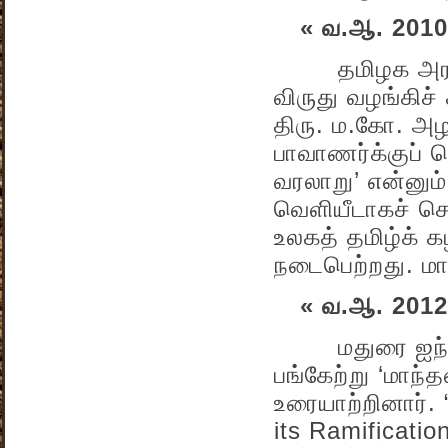
« வ.ஆ. 2010
தமிழக அரசு பாவ
விருது வழங்கிச்
திரு. ம.கோ. அழ
பாவாணர்க்குப் ப
வரலாறு’ என்னும
வெளியீடாகச் சொ
உலகத் தமிழ்க் 
நடைபெற்றது. மாந
« வ.ஆ. 2012
மதுரை ஐந்தாவத
பங்கேற்று ‘மாந்த
உரையாற்றினார்.
its Ramification