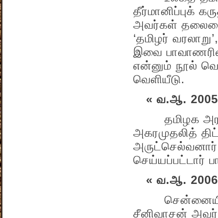
தீர்மானிப்புக் க
அவர்கள் தலைமை
‘தமிழர் வரலாறு
இவை பாவாணரின்
என்னும் நூல் வெ
வெளியீடு.
« வ.ஆ. 2005
தமிழக அரசால் ஏ
அகரமுதலித் திட
அருட்செல்வனார்
செய்யப்பட்டார் 
« வ.ஆ. 2006
சென்னையில் மர
சீனிவாசன் அவர்க