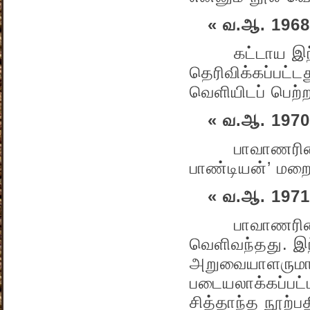
« வ.ஆ. 1968
கட்டாய இந்திக
தெரிவிக்கப்பட்ட
வெளியிடப் பெற்ற
« வ.ஆ. 1970
பாவாணரின் நா
பாண்டியன்’ மறை
« வ.ஆ. 1971
பாவாணரின் சொ
வெளிவந்தது. இந்
அறுவையாளருமான
படையலாக்கப்பட்
சித்தாந்த நூற்ப