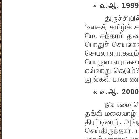
« வ.ஆ. 1999
திருச்சியில் 
‘உலகத் தமிழ்க்
மெ. சுந்தரம் த
பொதுச் செயலாள
செயலாளராகவும் ப
பொருளாளராகவும் 
எவ்வாறு கெடும்
நூல்கள் பாவாண
« வ.ஆ. 2000
நீலமலை பெரும
தங்கி மலைவாழ் 
திரட்டினார். அங
செய்திருந்தார்