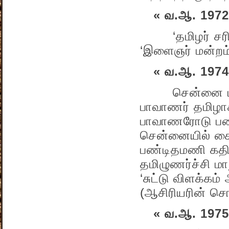
« வ.ஆ. 1972
‘தமிழர் சரித்தி
‘இளைஞர் மன்றம்
« வ.ஆ. 1974
சென்னை மன்னடி
பாவாணர் தமிழாச
பாவாணரோடு பணி
சென்னையில் சைவ 
பண்டிதமணி கதி
தமிழுணர்ச்சி மா
‘சுட்டு விளக்கம
(ஆசிரியரின் சொ
« வ.ஆ. 1975