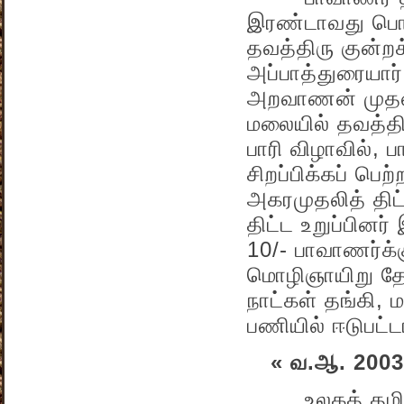
இரண்டாவது பொத
தவத்திரு குன்றக
அப்பாத்துரையார
அறவாணன் முதலான
மலையில் தவத்தி
பாரி விழாவில், 
சிறப்பிக்கப் பெற
அகரமுதலித் திட்
திட்ட உறுப்பினர
10/- பாவாணர்க்கு
மொழிஞாயிறு தே
நாட்கள் தங்கி, 
பணியில் ஈடுபட்டா
« வ.ஆ. 2003
உலகத் தமிழ்க் 