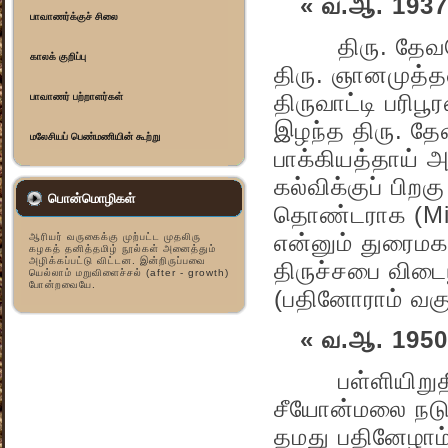
« வ.ஆ. 1937
பாவாணர்க்குச் சிலை
திரு. தேவநேய
காலக் குறிப்பு
திரு. ஞானமுத்
திருவாட்டி பரி
பாவாணர் பற்றாளர்கள்
இழந்த திரு. தே
மலேசியப் பெண்மணியின் கூற்று
பாக்கியத்தாய் 
கல்விக்குப் பிற
பொன்மொழிகள்
தொண்டராக (Miss
என்னும் துரைமக
ஆரியர் வருகைக்கு முற்பட்ட முதலிரு
கழகத் தனித்தமிழ் நூல்கள் அனைத்தும்
அழிக்கப்பட்டு விட்டன. இன்றிருப்பவை
திருச்சபை விடை
யெல்லாம் மறுவிளைச்சல் (after - growth)
போன்றவையே.
(பதினோராம் வகுப
« வ.ஆ. 1950
பள்ளியிறுதி வ
சீயோன்மலை நடுந
தமது பதினேழாம