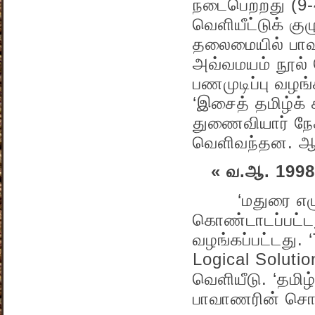
நடைபெற்றது (9-4
வெளியீட்டுக் குழ
தலைமையில் பாவா
அவ்வமயம் நூல் 
பணமுடிப்பு வழங்
‘இசைத் தமிழ்க் 
துணைவியார் நே
வெளிவந்தன. ஆச
« வ.ஆ. 1998
‘மதுரை எழுத்த
கொண்டாடப்பட்டத
வழங்கப்பட்டது.
Logical Soluti
வெளியீடு. ‘தமி
பாவாணரின் சொ