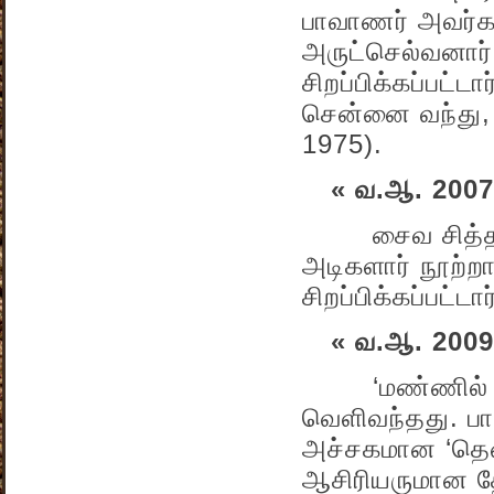
பாவாணர் அவர்க
அருட்செல்வனார
சிறப்பிக்கப்பட்ட
சென்னை வந்து, 
1975).
« வ.ஆ. 2007
சைவ சித்தாந்த
அடிகளார் நூற்ற
சிறப்பிக்கப்பட்டார
« வ.ஆ. 2009
‘மண்ணில் விண்
வெளிவந்தது. ப
அச்சகமான ‘தென்
ஆசிரியருமான தே