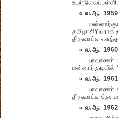
உயர்நிலைப்பள்ளி
« வ.ஆ. 1959
மன்னார்குடி ‘ப
தமிழாசிரியராக 
திருவாட்டி எசுத
« வ.ஆ. 1960
பாவாணர் எழுத
மன்னார்குடியில்
« வ.ஆ. 1961
பாவாணர் தமது
திருவாட்டி நே
« வ.ஆ. 1962