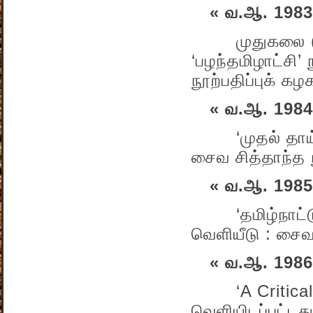
« வ.ஆ. 1983
முதுகலை (M.A.
‘பழந்தமிழாட்சி’
நூற்பதிப்புக் கழக
« வ.ஆ. 1984
‘முதல் தாய்மொ
சைவ சித்தாந்த 
« வ.ஆ. 1985
‘தமிழ்நாட்டு 
வெளியீடு : சைவ 
« வ.ஆ. 1986
‘A Critical Su
வெளியிடப்பட்டத