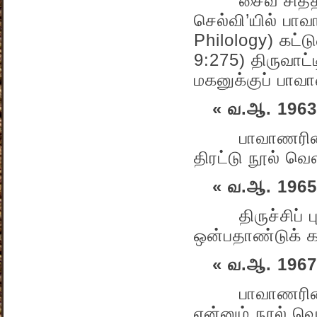
சைவ சித்தாந்த
செல்வி’யில் பா
Philology) கட்
9:275) திருவாட
மகனுக்குப் பாவா
« வ.ஆ. 1963
பாவாணரின் ‘கி
திரட்டு நூல் வெ
« வ.ஆ. 1965
திருச்சிப் புத
ஒன்பதாண்டுக் க
« வ.ஆ. 1967
பாவாணரின் சொ
என்னும் நூல் வ