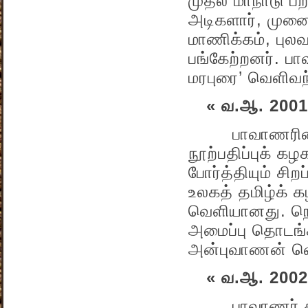
முதல் மாநாடு பறம
அடிகளார், முனை
மாணிக்கம், புலவ
பங்கேற்றனர். ப
மரபுரை’ வெளிவந
« வ.ஆ. 2001
பாவாணரின் சொல
நூற்பதிப்புக் கழ
போர்த்தியும் சிற
உலகத் தமிழ்க் 
வெளியானது. நெய்
அமைப்பு தொடங்க
அன்புவாணன் வெற
« வ.ஆ. 2002
பாவாணர் தலைம