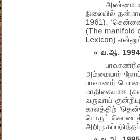
அண்ணாமலைப் 
நிலையில் தன்மா
1961). ‘சென்னை
(The manifold 
Lexicon) என்னு
« வ.ஆ. 1994
பாவாணரின் ஆர
அம்மையார் நோய்
பாவாணர் பெயரைச
மாதிகையாக (சுவ
வருவாய் குன்றிய
காலத்திற் ‘தென
பொருட் கொடைத் 
அறிமுகப்படுத்தப்
« வ.ஆ. 1995