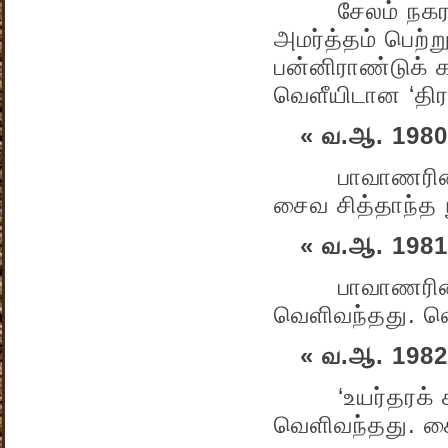
சேலம் நகராண்
அமர்த்தம் பெற்ற
பன்னிராண்டுக் 
வெளீயிடான ‘திர
« வ.ஆ. 1980
பாவாணரின் ‘சொ
சைவ சித்தாந்த 
« வ.ஆ. 1981
பாவாணரின் ‘உய
வெளிவந்தது. வெள
« வ.ஆ. 1982
‘உயர்தரக் கட்
வெளிவந்தது. சை