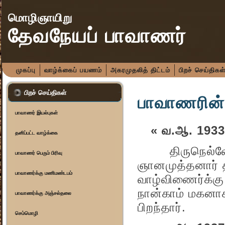
மொழிஞாயிறு
தேவநேயப் பாவாணர்
முகப்பு
வாழ்க்கைப் பயணம்
அகரமுதலித் திட்டம்
பிறச் செய்திகள
பிறச் செய்திகள்
பாவாணரின் 
பாவாணர் இயல்புகள்
« வ.ஆ. 1933
தனிப்பட்ட வாழ்க்கை
திருநெல்வேலி 
பாவாணர் பெரும் பிரிவு
ஞானமுத்தனார் த
பாவாணர்க்கு மணிமண்டபம்
வாழ்விணைர்க்கு 
நான்காம் மகனாக
பாவாணர்க்கு அஞ்சல்தலை
பிறந்தார்.
செம்மொழி