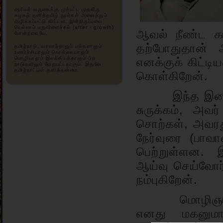
ஆரியர் வருகைக்கு முற்பட்ட முதலிரு
கழகத் தனித்தமிழ் நூல்கள் அனைத்தும்
அழிக்கப்பட்டு விட்டன. இன்றிருப்பவை
யெல்லாம் மறுவிளைச்சல் (after - growth)
ஆவல் நீண்ட கா
போன்றவையே.
தற்போதுதான் அ
தமிழ்நாடு, வரலாற்றாலும் மக்களாலும்
உணர்ச்சியாலும் கொள்கையாலும்
மொழியாலும் இலக்கியத்தாலும் பிற
எனக்குக் கிட்டி
நாடுகளிலும் வேறுபட்டதாகும். இதுவே
தமிழ்நாட்டின் தனித்தன்மை.
கொள்கிறேன்.
இந்த இணையத்த
சுருக்கம், அவ
சொற்கள், அவரத
நேர்வுரை (பா
பெற்றுள்ளன. இ
ஆய்வு செய்வோர்க
நம்புகிறேன்.
மொழிஞாயிறு 
எனது மகனுமா