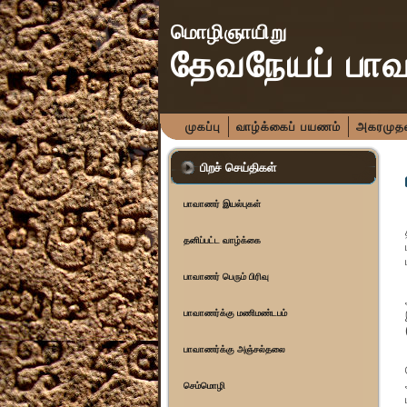
மொழிஞாயிறு
தேவநேயப் பா
முகப்பு
வாழ்க்கைப் பயணம்
அகரமுதலி
பிறச் செய்திகள்
பாவாணர் இயல்புகள்
தனிப்பட்ட வாழ்க்கை
பாவாணர் பெரும் பிரிவு
பாவாணர்க்கு மணிமண்டபம்
பாவாணர்க்கு அஞ்சல்தலை
செம்மொழி