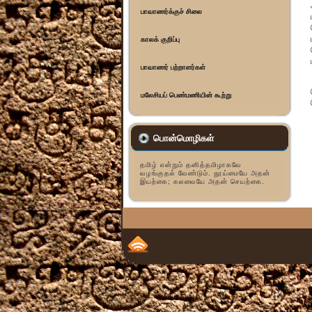
பாவாணர்க்குச் சிலை
காலக் குறிப்பு
பாவாணர் பற்றாளர்கள்
மலேசியப் பெண்மணியின் கூற்று
பொன்மொழிகள்
தமிழ் என்றும் தனித்தமிழாகவே
வழங்குதல் வேண்டும். தூய்மையே அதன்
இயற்கை; கலவையே அதன் செயற்கை.