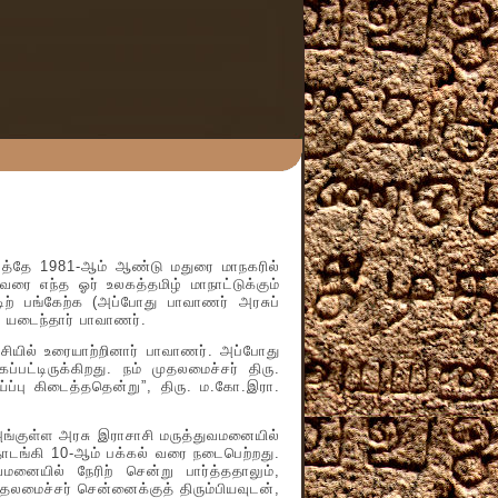
்தே 1981-ஆம் ஆண்டு மதுரை மாநகரில்
ரை எந்த ஓர் உலகத்தமிழ் மாநாட்டுக்கும்
ிற் பங்கேற்க (அப்போது பாவாணர் அரசுப்
ி யடைந்தார் பாவாணர்.
யில் உரையாற்றினார் பாவாணர். அப்போது
பட்டிருக்கிறது. நம் முதலமைச்சர் திரு.
ப்பு கிடைத்ததென்று”, திரு. ம.கோ.இரா.
ங்குள்ள அரசு இராசாசி மருத்துவமனையில்
தொடங்கி 10-ஆம் பக்கல் வரை நடைபெற்றது.
னையில் நேரிற் சென்று பார்த்ததாலும்,
ுதலமைச்சர் சென்னைக்குத் திரும்பியவுடன்,