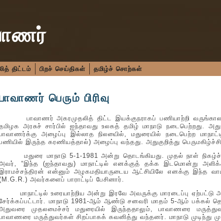
வாணர்
த் திட்டம்
பிறச் செய்திகள்
தமிழ்ச் சொற்கள்
பாவாணர் பெரும் பிரிவு
பாவாணர் அகரமுதலித் திட்ட இயக்குநராகப் பணியாற்றி வருங்காலத
தமிழக அரசுச் சார்பில் ஐந்தாவது உலகத் தமிழ் மாநாடு நடைபெற்றது. அதுவ
பாவாணர்க்கு அழைப்பு இல்லாத நிலயைில், மதுரையில் நடைபெற்ற மாநாட்ட
பணியில் இருந்த கரணியத்தால்) அழைப்பு வந்தது. அதுகுறித்து பெருமகிழ்ச்ச
மதுரை மாநாடு 5-1-1981 அன்று தொடங்கியது. முதல் நாள் நிகழ்ச்சி
அவர், “இந்த (ஐந்தாவது) மாநாட்டில் எனக்குத் தக்க இடமொன்று அளிக்கப்
இராமச்சந்திரன் என்னும் அழகமதியாருடைய ஆட்சியிலே எனக்கு இந்த வாய்
(M.G.R.) அவர்களைப் பாராட்டிப் பேசினார்.
மாநாட்டில் உரையாற்றிய அன்று இரவே அவருக்கு மாரடைப்பு ஏற்பட்டு அ
சேர்க்கப்பட்டார். மாநாடு 1981-ஆம் ஆண்டு சனவரி மாதம் 5-ஆம் பக்கல் 
அதுவரை முதலமைச்சர் மதுரையில் இருந்ததாலும், பாவாணரை மருத்துவம
பாவாணரை மருத்துவர்கள் சிறப்பாகக் கவனித்து வந்தனர். மாநாடு முடிந்து ம