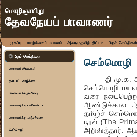
மொழிஞாயிறு
தேவநேயப் பாவாணர்
முகப்பு
வாழ்க்கைப் பயணம்
அகரமுதலித் திட்டம்
பிறச் செய்திகள
பிறச் செய்திகள்
செம்மொழி
பாவாணர் இயல்புகள்
தி.மு.க. ஆட்ச
தனிப்பட்ட வாழ்க்கை
செம்மொழி மாநா
பாவாணர் பெரும் பிரிவு
வரை நடைபெற்ற
ஆண்டுக்கால ஆர
பாவாணர்க்கு மணிமண்டபம்
தமிழ்ச் செம்ம
பாவாணர்க்கு அஞ்சல்தலை
நூல் (The Prim
அறிவித்தார். ஆய
செம்மொழி