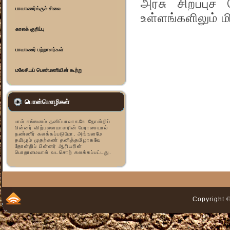
அரசு சிறப்புச
பாவாணர்க்குச் சிலை
உள்ளங்களிலும் மி
காலக் குறிப்பு
பாவாணர் பற்றாளர்கள்
மலேசியப் பெண்மணியின் கூற்று
பொன்மொழிகள்
பால் எங்ஙனம் தனிப்பாலாகவே தோன்றிப்
பின்னர் விற்பனையாளரின் பேராசையால்
தண்ணீர் கலக்கப்படுமோ, அங்ஙனமே
தமிழும் முதற்கண் தனித்தமிழாகவே
தோன்றிப் பின்னர் ஆரியரின்
பொறாமையால் வடசொற் கலக்கப்பட்டது.
Copyright ©