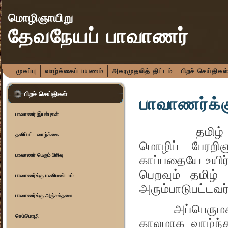
மொழிஞாயிறு
தேவநேயப் பாவாணர்
முகப்பு
வாழ்க்கைப் பயணம்
அகரமுதலித் திட்டம்
பிறச் செய்திகள
பிறச் செய்திகள்
பாவாணர்க்க
பாவாணர் இயல்புகள்
தமிழ் நெஞ்ச
தனிப்பட்ட வாழ்க்கை
மொழிப் பேரறி
பாவாணர் பெரும் பிரிவு
காப்பதையே உயிர
பெறவும் தமிழ்
பாவாணர்க்கு மணிமண்டபம்
அரும்பாடுபட்டவர
பாவாணர்க்கு அஞ்சல்தலை
அப்பெருமகனார்
செம்மொழி
காலமாக வாழ்ந்