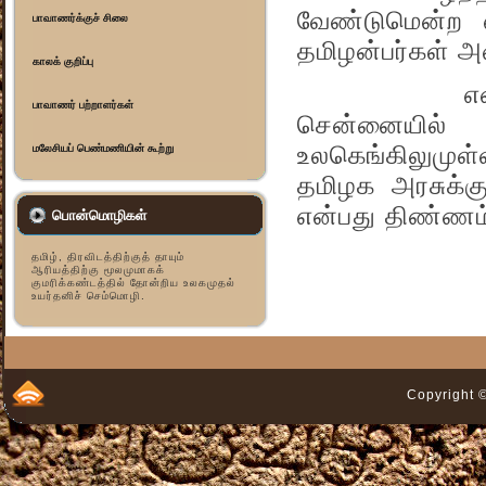
வேண்டுமென்ற ஏ
பாவாணர்க்குச் சிலை
தமிழன்பர்கள் அ
காலக் குறிப்பு
எனவே, நூற்
பாவாணர் பற்றாளர்கள்
சென்னையில்
உலகெங்கிலுமுள
மலேசியப் பெண்மணியின் கூற்று
தமிழக அரசுக்க
என்பது திண்ணம
பொன்மொழிகள்
தமிழ், திரவிடத்திற்குத் தாயும்
ஆரியத்திற்கு மூலமுமாகக்
குமரிக்கண்டத்தில் தோன்றிய உலகமுதல்
உயர்தனிச் செம்மொழி.
Copyright ©