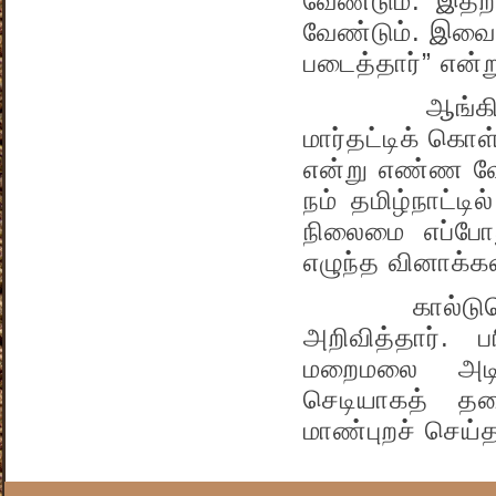
வேண்டும். இதற்க
வேண்டும். இவை
படைத்தார்” என்ற
ஆங்கிலேயரிடம
மார்தட்டிக் கொ
என்று எண்ண வே
நம் தமிழ்நாட்ட
நிலைமை எப்போத
எழுந்த வினாக்கள
கால்டுவெல் 
அறிவித்தார். ப
மறைமலை அடிக
செடியாகத் த
மாண்புறச் செய்