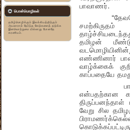
பாவாணர்.
பொன்மொழிகள்
“தேவமொழியென்
தமிழ்மொழிக்கும் இலக்கியத்திற்கும்
சமற்கிருதம
அயலாரால் நேர்ந்த கேடுகளைத் தடுக்க
இனவொற்றுமை யில்லாது போனதே
தாழ்ச்சியடைந்த
கரணியம்.
தமிழன் மீண்
வடமொழியினி
எண்ணினார் பா
வாழ்க்கைக் கு
காப்பதையே தமது
பாவாணர் ஏன
என்பதற்கான 
திருப்பனந்தாள் 
வேறு சில தமிழர
பிராமணர்க்
கொடுக்கப்பட்டி