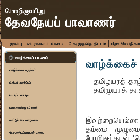
மொழிஞாயிறு
தேவநேயப் பாவாணர்
முகப்பு
வாழ்க்கைப் பயணம்
அகரமுதலித் திட்டம்
பிறச் செய்திகள
வாழ்க்கைப் பயணம்
வாழ்க்கைச் 
வாழ்க்கைச் சுருக்கம்
தமிழயரத் தா
பிறப்பும் வளர்ப்பும்
தமிழுயரத் தா
படிப்பும் பணியும்
- 
பல்கலைக்கழகப் பணி
தன்னலம் ச
இவற்றையெல்லாம்
காட்டுப்பாடி வாழ்க்கை
தம்மை முழுமை
நேசமணியம்மையார் மறைவு
பேரறிஞர்தான் ‘