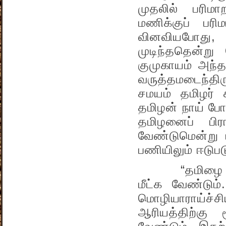
முதலில் பரிமாற
மணிக்குப் பரிம
வினவியபோது, 
முடிந்ததென்று
குமுகாயம் அந்த
வருத்தமடைந்திர
சமயம் தமிழர் 
தமிழன் நாய் போ
தமிழனைப் பி
வேண்டுமென்று ம
பணியிலும் ஈடுபட
“தமிழை வடமொ
மீட்க வேண்டு
மொழியாராய்ச்சிய
ஆரியத்திற்க